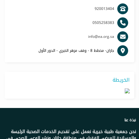
920013404
0505258383
info@ea.org.sa
جازان- مخطط 8 - وقف مزهر الخيري - الدور الأول
الخريطة
نبذة عنا
نحن جمعية طبية خيرية نعمل على تقديم الخدمات الصحية الرئيسة
والمساندة للمرضى الفقراء في منطقة جازان ونشر الوعي الصحي في